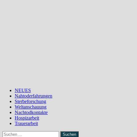
Zum
Inhalt
springen
NEUES
Nahtoderfahrungen
Sterbeforschung
Weltanschauung
Nachtodkontakte
Hospizarbeit
Trauerarbeit
Suchen