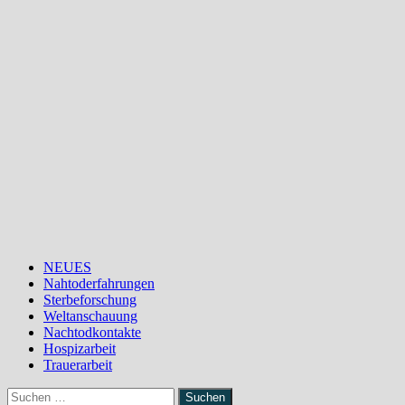
Zum
Inhalt
springen
NEUES
Nahtoderfahrungen
Sterbeforschung
Weltanschauung
Nachtodkontakte
Hospizarbeit
Trauerarbeit
Suchen